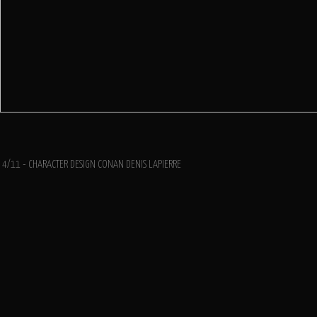
4/11 - CHARACTER DESIGN CONAN DENIS LAPIERRE
CHARACTER DESIGN LOUP
denislapierre.art
Ajouter un commentaire
Email